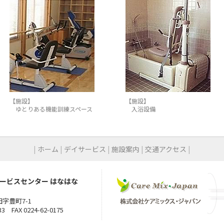
【施設】
【施設】
ゆとりある機能訓練スペース
入浴設備
|
ホーム
|
デイサービス
|
施設案内
|
交通アクセス
|
ービスセンター はなはな
字豊町7-1
3 FAX 0224-62-0175