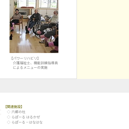
【パワーリハビリ】
介護福祉士、機能訓練指導員
によるメニューの実施
【関連施設】
◇
六郷の杜
◇
らぽーる はるかぜ
◇
らぽーる・はなはな