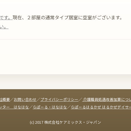
です。
現在、２部屋の通常タイプ居室に空室がございます。
い。
社概要
／
お問い合わせ
／
プライバシーポリシー
／
介護職員処遇改善加算につ
ンター はなはな
／
らぽーる・はなはな
／
らぽーるはるかぜ はるかぜデイサ
(c) 2017 株式会社ケアミックス・ジャパン