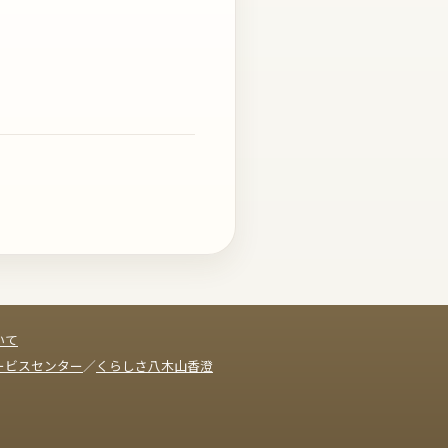
いて
ービスセンター
／
くらしさ八木山香澄